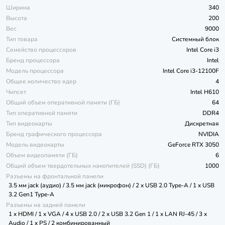
Ширина
340
Высота
200
Вес
9000
Тип товара
Системный блок
Семейство процессоров
Intel Core i3
Бренд процессора
Intel
Модель процессора
Intel Core i3-12100F
Общее количество ядер
4
Чипсет
Intel H610
Общий объем оперативной памяти (ГБ)
64
Тип оперативной памяти
DDR4
Тип видеокарты
Дискретная
Бренд графического процессора
NVIDIA
Модель видеокарты
GeForce RTX 3050
Объем видеопамяти (ГБ)
6
Общий объем твердотельных накопителей (SSD) (ГБ)
1000
Разъемы на фронтальной панели
3.5 мм jack (аудио) / 3.5 мм jack (микрофон) / 2 x USB 2.0 Type-A / 1 x USB
3.2 Gen1 Type-A
Разъемы на задней панели
1 x HDMI / 1 x VGA / 4 x USB 2.0 / 2 x USB 3.2 Gen 1 / 1 x LAN RJ-45 / 3 x
Audio / 1 x PS / 2 комбинированный