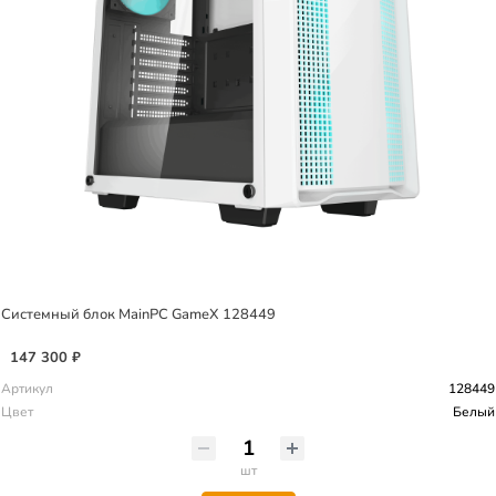
Системный блок MainPC GameX 128449
147 300 ₽
Артикул
128449
Цвет
Белый
шт