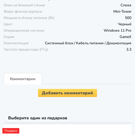
Окно на боковой стенке
Слева
Форм-фактор корпуса
Mini-Tower
Мощность блока питания (Вт)
500
Цвет
Черный
Операционная система
Windows 11 Pro
Серия
GameX
Комплектация
Системный блок / Кабель питания / Документация
Частота процессора (ГГц)
3.3
Комментарии
Добавить комментарий
Выберите один из подарков
Подарок