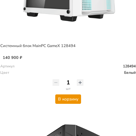
Системный блок MainPC GameX 128494
140 900 ₽
Артикул
128494
Цвет
Белый
шт
В корзину