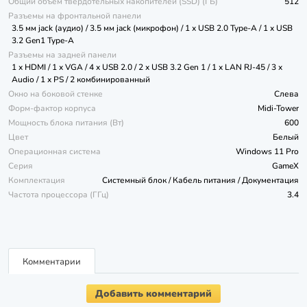
Общий объем твердотельных накопителей (SSD) (ГБ)
512
Разъемы на фронтальной панели
3.5 мм jack (аудио) / 3.5 мм jack (микрофон) / 1 x USB 2.0 Type-A / 1 x USB
3.2 Gen1 Type-A
Разъемы на задней панели
1 x HDMI / 1 x VGA / 4 x USB 2.0 / 2 x USB 3.2 Gen 1 / 1 x LAN RJ-45 / 3 x
Audio / 1 x PS / 2 комбинированный
Окно на боковой стенке
Слева
Форм-фактор корпуса
Midi-Tower
Мощность блока питания (Вт)
600
Цвет
Белый
Операционная система
Windows 11 Pro
Серия
GameX
Комплектация
Системный блок / Кабель питания / Документация
Частота процессора (ГГц)
3.4
Комментарии
Добавить комментарий