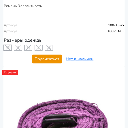
Ремень Элегантность
Артикул
188-13-xx
Артикул
188-13-03
Размеры одежды
XS
S
M
L
XL
Подписаться
Нет в наличии
Подарок