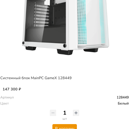
Системный блок MainPC GameX 128449
147 300 ₽
Артикул
128449
Цвет
Белый
шт
В корзину