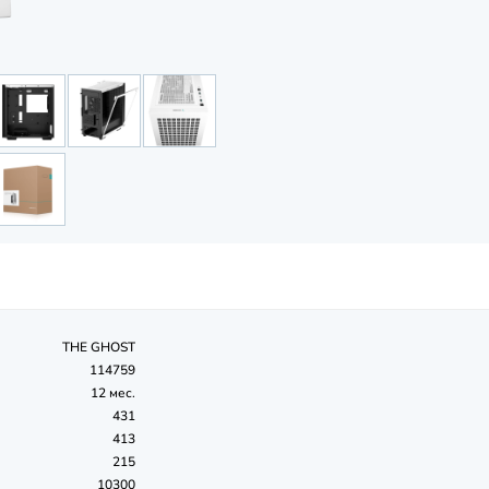
THE GHOST
114759
12 мес.
431
413
215
10300