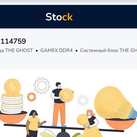
 114759
да THE GHOST
GAMEX DDR4
Системный блок THE G