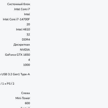
Системный блок
Intel Core i7
Intel
Intel Core i7-14700F
20
Intel H610
32
DDR4
Дискретная
NVIDIA
GeForce GTX 1650
4
1000
2 x USB 3.2 Gen1 Type-A
/ 1 x PS / 2
Слева
Mini-Tower
600