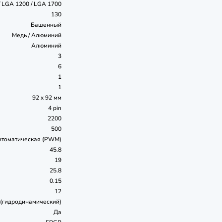
/ LGA 1200 / LGA 1700
130
Башенный
Медь / Алюминий
Алюминий
3
6
1
1
92 x 92 мм
4 pin
2200
500
втоматическая (PWM)
45.8
19
25.8
0.15
12
(гидродинамический)
Да