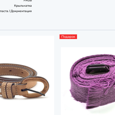
FRGB
Крыльчатка
опаста / Документация
Подарок