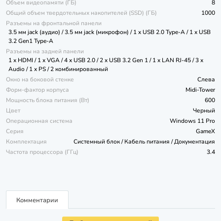
Объем видеопамяти (ГБ)
8
Общий объем твердотельных накопителей (SSD) (ГБ)
1000
Разъемы на фронтальной панели
3.5 мм jack (аудио) / 3.5 мм jack (микрофон) / 1 x USB 2.0 Type-A / 1 x USB
3.2 Gen1 Type-A
Разъемы на задней панели
1 x HDMI / 1 x VGA / 4 x USB 2.0 / 2 x USB 3.2 Gen 1 / 1 x LAN RJ-45 / 3 x
Audio / 1 x PS / 2 комбинированный
Окно на боковой стенке
Слева
Форм-фактор корпуса
Midi-Tower
Мощность блока питания (Вт)
600
Цвет
Черный
Операционная система
Windows 11 Pro
Серия
GameX
Комплектация
Системный блок / Кабель питания / Документация
Частота процессора (ГГц)
3.4
Комментарии