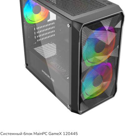
Системный блок MainPC GameX 120445