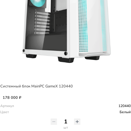
Системный блок MainPC GameX 120440
178 000 ₽
Артикул
120440
Цвет
Белый
шт