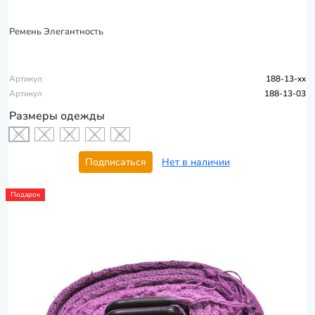
Ремень Элегантность
Артикул
188-13-xx
Артикул
188-13-03
Размеры одежды
XS
S
M
L
XL
Подписаться
Нет в наличии
Подарок