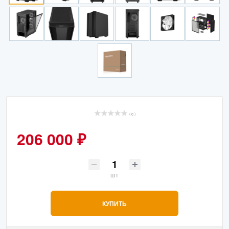
( 0 )
206 000 ₽
шт
КУПИТЬ