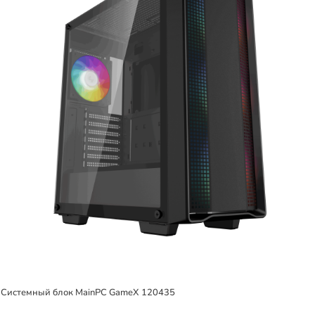
Системный блок MainPC GameX 120435