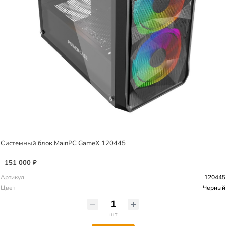
Системный блок MainPC GameX 120445
151 000 ₽
Артикул
120445
Цвет
Черный
шт