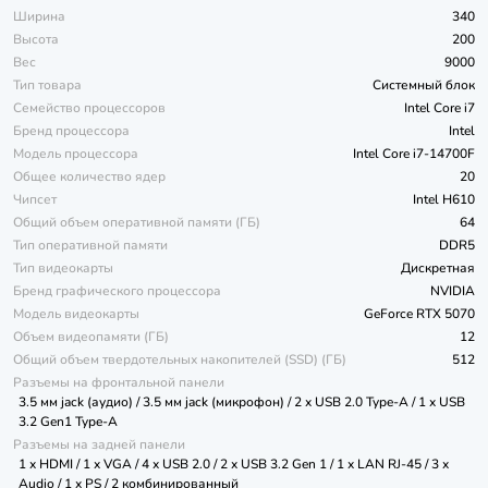
Ширина
340
Высота
200
Вес
9000
Тип товара
Системный блок
Семейство процессоров
Intel Core i7
Бренд процессора
Intel
Модель процессора
Intel Core i7-14700F
Общее количество ядер
20
Чипсет
Intel H610
Общий объем оперативной памяти (ГБ)
64
Тип оперативной памяти
DDR5
Тип видеокарты
Дискретная
Бренд графического процессора
NVIDIA
Модель видеокарты
GeForce RTX 5070
Объем видеопамяти (ГБ)
12
Общий объем твердотельных накопителей (SSD) (ГБ)
512
Разъемы на фронтальной панели
3.5 мм jack (аудио) / 3.5 мм jack (микрофон) / 2 x USB 2.0 Type-A / 1 x USB
3.2 Gen1 Type-A
Разъемы на задней панели
1 x HDMI / 1 x VGA / 4 x USB 2.0 / 2 x USB 3.2 Gen 1 / 1 x LAN RJ-45 / 3 x
Audio / 1 x PS / 2 комбинированный