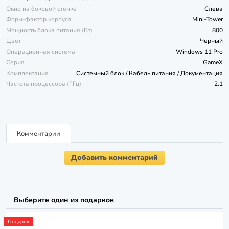
Окно на боковой стенке
Слева
Форм-фактор корпуса
Mini-Tower
Мощность блока питания (Вт)
800
Цвет
Черный
Операционная система
Windows 11 Pro
Серия
GameX
Комплектация
Системный блок / Кабель питания / Документация
Частота процессора (ГГц)
2.1
Комментарии
Добавить комментарий
Выберите один из подарков
Подарок