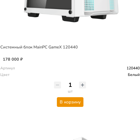
Системный блок MainPC GameX 120440
178 000 ₽
Артикул
120440
Цвет
Белый
шт
В корзину