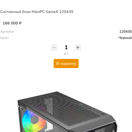
Системный блок MainPC GameX 120435
166 000 ₽
Артикул
120435
Цвет
Черный
шт
В корзину