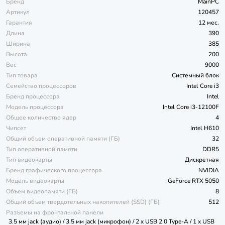
Бренд
MainPC
Артикул
120457
Гарантия
12 мес.
Длина
390
Ширина
385
Высота
200
Вес
9000
Тип товара
Системный блок
Семейство процессоров
Intel Core i3
Бренд процессора
Intel
Модель процессора
Intel Core i3-12100F
Общее количество ядер
4
Чипсет
Intel H610
Общий объем оперативной памяти (ГБ)
32
Тип оперативной памяти
DDR5
Тип видеокарты
Дискретная
Бренд графического процессора
NVIDIA
Модель видеокарты
GeForce RTX 5050
Объем видеопамяти (ГБ)
8
Общий объем твердотельных накопителей (SSD) (ГБ)
512
Разъемы на фронтальной панели
3.5 мм jack (аудио) / 3.5 мм jack (микрофон) / 2 x USB 2.0 Type-A / 1 x USB