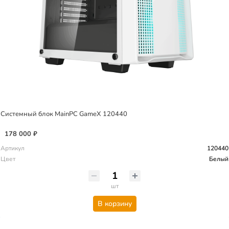
Системный блок MainPC GameX 120440
178 000 ₽
Артикул
120440
Цвет
Белый
шт
В корзину