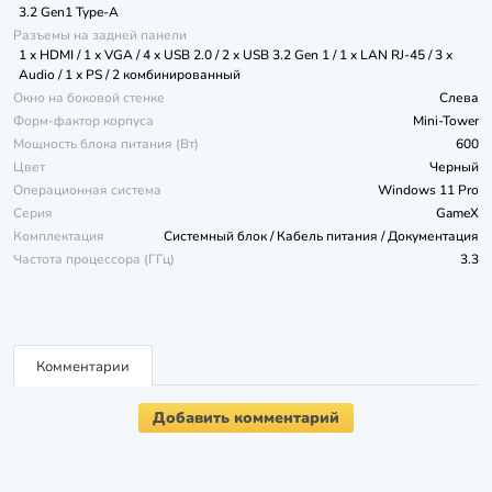
3.2 Gen1 Type-A
Разъемы на задней панели
1 x HDMI / 1 x VGA / 4 x USB 2.0 / 2 x USB 3.2 Gen 1 / 1 x LAN RJ-45 / 3 x
Audio / 1 x PS / 2 комбинированный
Окно на боковой стенке
Слева
Форм-фактор корпуса
Mini-Tower
Мощность блока питания (Вт)
600
Цвет
Черный
Операционная система
Windows 11 Pro
Серия
GameX
Комплектация
Системный блок / Кабель питания / Документация
Частота процессора (ГГц)
3.3
Комментарии
Добавить комментарий